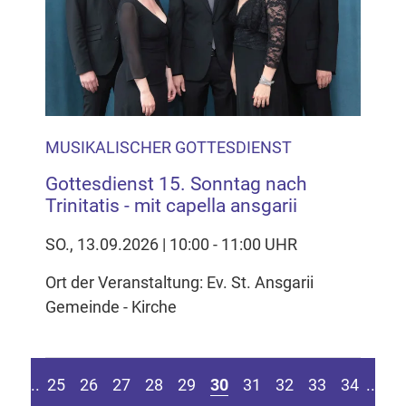
MUSIKALISCHER GOTTESDIENST
Gottesdienst 15. Sonntag nach
Trinitatis - mit capella ansgarii
SO., 13.09.2026 | 10:00 - 11:00 UHR
Ort der Veranstaltung: Ev. St. Ansgarii
Gemeinde - Kirche
eite springen
r vorherigen Seite
Z
....
25
26
27
28
29
30
31
32
33
34
....