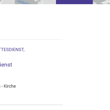
TESDIENST,
tivieren von
ienst
basierter Werbung.
 - Kirche