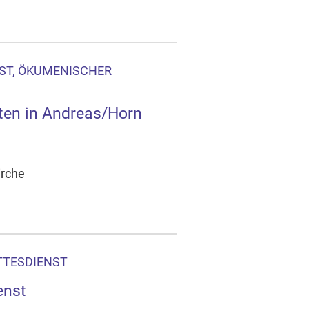
ST, ÖKUMENISCHER
en in Andreas/Horn
irche
TTESDIENST
enst