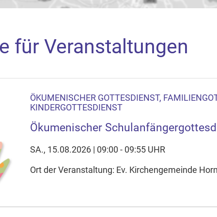
e für Veranstaltungen
ÖKUMENISCHER GOTTESDIENST, FAMILIENGOT
aden
KINDERGOTTESDIENST
arte akzeptieren Sie, dass die Anwendung Google Maps beim Ak
Ökumenischer Schulanfängergottesd
f Ihrem Gerät setzt, z.B. zwecks Reichweitenmessung und profil
nschutzerklärung
SA., 15.08.2026 | 09:00 - 09:55 UHR
Ort der Veranstaltung: Ev. Kirchengemeinde Horn
ie Ihre Cookie-Einstellungen anpassen