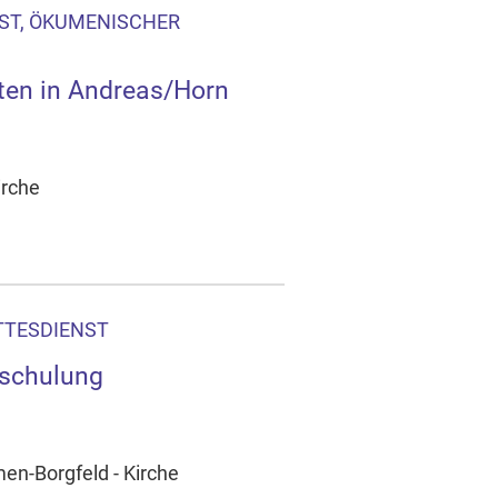
ST, ÖKUMENISCHER
en in Andreas/Horn
irche
TTESDIENST
schulung
en-Borgfeld - Kirche