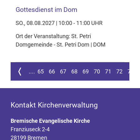
Gottesdienst im Dom
SO., 08.08.2027 | 10:00 - 11:00 UHR
Ort der Veranstaltung: St. Petri
Domgemeinde - St. Petri Dom | DOM
ur ersten Seite springen
Zur vorherigen Seite
....
65
66
67
68
69
70
71
72
73
Kontakt Kirchenverwaltung
Bremische Evangelische Kirche
Franziuseck 2-4
28199 Bremen