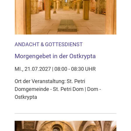
Inhalten Cookies auf Ihrem Gerät setzt, z.B. zwecks
Reichweitenmessung und profilbasierter Werbung.
Näheres s.
zur Datenschutzerklärung
Hier können Sie Ihre Cookie-
Einstellungen anpassen
ANDACHT & GOTTESDIENST
Morgengebet in der Ostkrypta
MI., 21.07.2027 | 08:00 - 08:30 UHR
Ort der Veranstaltung: St. Petri
Domgemeinde - St. Petri Dom | Dom -
Ostkrypta