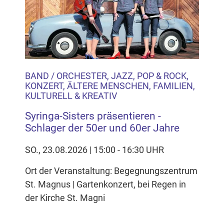
Inhalten Cookies auf Ihrem Gerät setzt, z.B. zwecks
Reichweitenmessung und profilbasierter Werbung.
Näheres s.
zur Datenschutzerklärung
Hier können Sie Ihre Cookie-
Einstellungen anpassen
BAND / ORCHESTER, JAZZ, POP & ROCK,
KONZERT, ÄLTERE MENSCHEN, FAMILIEN,
KULTURELL & KREATIV
Syringa-Sisters präsentieren -
Schlager der 50er und 60er Jahre
SO., 23.08.2026 | 15:00 - 16:30 UHR
Ort der Veranstaltung: Begegnungszentrum
St. Magnus | Gartenkonzert, bei Regen in
der Kirche St. Magni