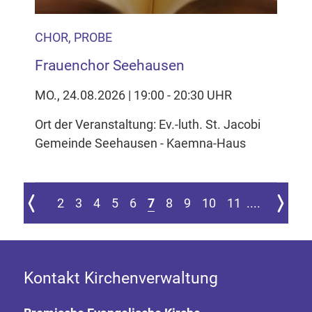
CHOR, PROBE
Frauenchor Seehausen
MO., 24.08.2026 | 19:00 - 20:30 UHR
Ort der Veranstaltung: Ev.-luth. St. Jacobi
Gemeinde Seehausen - Kaemna-Haus
ersten Seite springen
Zur vorherigen Seite
Zur nächs
2
3
4
5
6
7
8
9
10
11
....
Kontakt Kirchenverwaltung