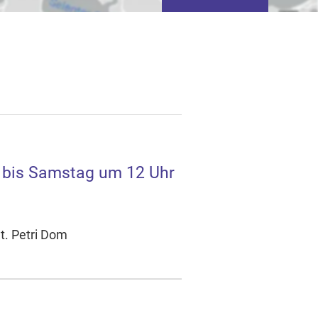
 bis Samstag um 12 Uhr
tivieren von
basierter Werbung.
t. Petri Dom