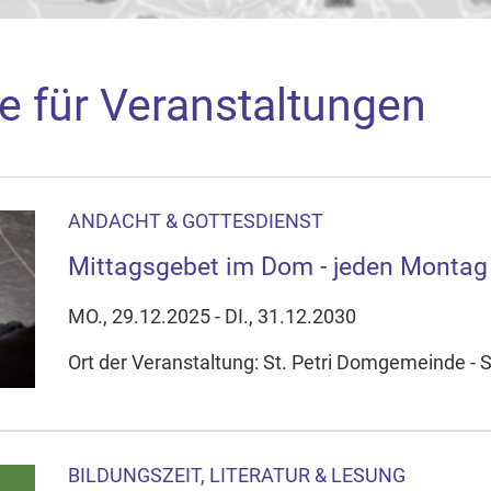
e für Veranstaltungen
ANDACHT & GOTTESDIENST
aden
Mittagsgebet im Dom - jeden Montag
arte akzeptieren Sie, dass die Anwendung Google Maps beim Ak
f Ihrem Gerät setzt, z.B. zwecks Reichweitenmessung und profil
MO., 29.12.2025 - DI., 31.12.2030
nschutzerklärung
Ort der Veranstaltung: St. Petri Domgemeinde - S
ie Ihre Cookie-Einstellungen anpassen
BILDUNGSZEIT, LITERATUR & LESUNG