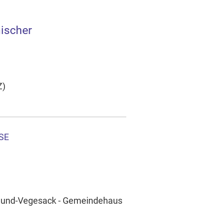
nischer
Z)
SE
umund-Vegesack - Gemeindehaus