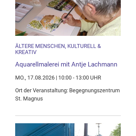
Inhalten Cookies auf Ihrem Gerät setzt, z.B. zwecks
Reichweitenmessung und profilbasierter Werbung.
Näheres s.
zur Datenschutzerklärung
Hier können Sie Ihre Cookie-
Einstellungen anpassen
ÄLTERE MENSCHEN, KULTURELL &
KREATIV
Aquarellmalerei mit Antje Lachmann
MO., 17.08.2026 | 10:00 - 13:00 UHR
Ort der Veranstaltung: Begegnungszentrum
St. Magnus