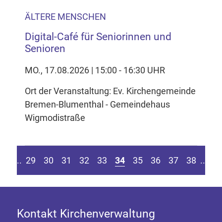
ÄLTERE MENSCHEN
Digital-Café für Seniorinnen und
Senioren
MO., 17.08.2026 | 15:00 - 16:30 UHR
Ort der Veranstaltung: Ev. Kirchengemeinde
Bremen-Blumenthal - Gemeindehaus
Wigmodistraße
eite springen
r vorherigen Seite
Z
....
29
30
31
32
33
34
35
36
37
38
....
Kontakt Kirchenverwaltung