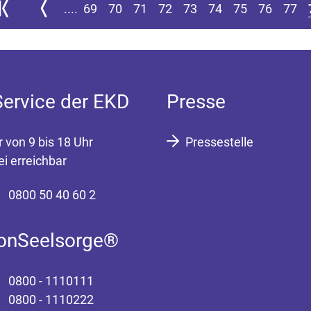
ur ersten Seite springen
Zur vorherigen Seite
....
69
70
71
72
73
74
75
76
77
Service der EKD
Presse
r von 9 bis 18 Uhr
Pressestelle
ei erreichbar
0800 50 40 60 2
fonSeelsorge®
0800 - 1110111
0800 - 1110222