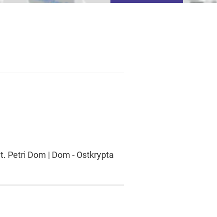
tivieren von
basierter Werbung.
t. Petri Dom | Dom - Ostkrypta