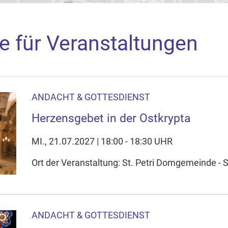
e für Veranstaltungen
ANDACHT & GOTTESDIENST
aden
Herzensgebet in der Ostkrypta
arte akzeptieren Sie, dass die Anwendung Google Maps beim Ak
f Ihrem Gerät setzt, z.B. zwecks Reichweitenmessung und profil
MI., 21.07.2027 | 18:00 - 18:30 UHR
nschutzerklärung
Ort der Veranstaltung: St. Petri Domgemeinde - S
ie Ihre Cookie-Einstellungen anpassen
ANDACHT & GOTTESDIENST