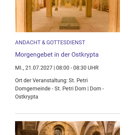
Inhalten Cookies auf Ihrem Gerät setzt, z.B. zwecks
Reichweitenmessung und profilbasierter Werbung.
Näheres s.
zur Datenschutzerklärung
Hier können Sie Ihre Cookie-
Einstellungen anpassen
ANDACHT & GOTTESDIENST
Morgengebet in der Ostkrypta
MI., 21.07.2027 | 08:00 - 08:30 UHR
Ort der Veranstaltung: St. Petri
Domgemeinde - St. Petri Dom | Dom -
Ostkrypta