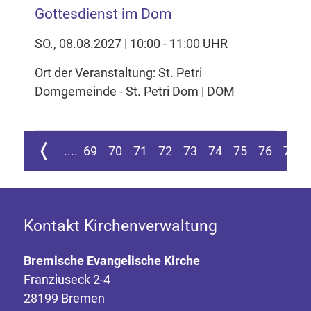
Gottesdienst im Dom
SO., 08.08.2027 | 10:00 - 11:00 UHR
Ort der Veranstaltung: St. Petri
Domgemeinde - St. Petri Dom | DOM
ur ersten Seite springen
Zur vorherigen Seite
....
69
70
71
72
73
74
75
76
77
Kontakt Kirchenverwaltung
Bremische Evangelische Kirche
Franziuseck 2-4
28199 Bremen