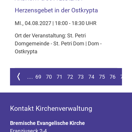
Herzensgebet in der Ostkrypta
MI., 04.08.2027 | 18:00 - 18:30 UHR
Ort der Veranstaltung: St. Petri
Domgemeinde - St. Petri Dom | Dom -
Ostkrypta
ur ersten Seite springen
Zur vorherigen Seite
....
69
70
71
72
73
74
75
76
77
Kontakt Kirchenverwaltung
Bremische Evangelische Kirche
Franziuseck 2-4