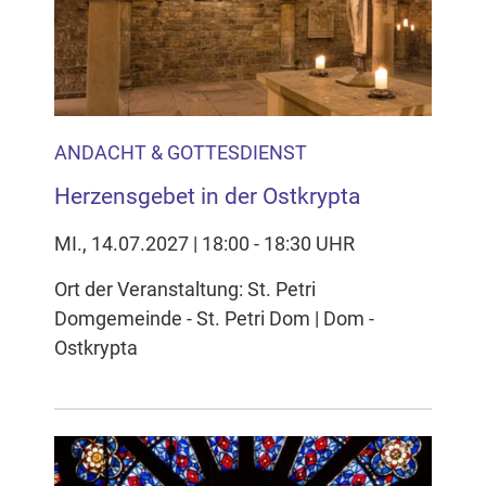
Inhalten Cookies auf Ihrem Gerät setzt, z.B. zwecks
Reichweitenmessung und profilbasierter Werbung.
Näheres s.
zur Datenschutzerklärung
Hier können Sie Ihre Cookie-
Einstellungen anpassen
ANDACHT & GOTTESDIENST
Herzensgebet in der Ostkrypta
MI., 14.07.2027 | 18:00 - 18:30 UHR
Ort der Veranstaltung: St. Petri
Domgemeinde - St. Petri Dom | Dom -
Ostkrypta