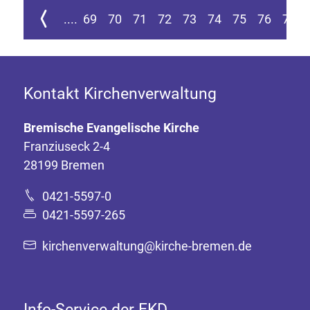
ur ersten Seite springen
Zur vorherigen Seite
....
69
70
71
72
73
74
75
76
77
Kontakt Kirchenverwaltung
Bremische Evangelische Kirche
Franziuseck 2-4
28199 Bremen
0421-5597-0
0421-5597-265
kirchenverwaltung@kirche-bremen.de
Info-Service der EKD