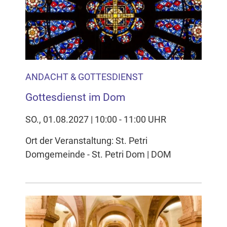
Inhalten Cookies auf Ihrem Gerät setzt, z.B. zwecks
Reichweitenmessung und profilbasierter Werbung.
Näheres s.
zur Datenschutzerklärung
Hier können Sie Ihre Cookie-
Einstellungen anpassen
ANDACHT & GOTTESDIENST
Gottesdienst im Dom
SO., 01.08.2027 | 10:00 - 11:00 UHR
Ort der Veranstaltung: St. Petri
Domgemeinde - St. Petri Dom | DOM