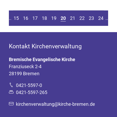
eite springen
r vorherigen Seite
Z
....
15
16
17
18
19
20
21
22
23
24
....
Kontakt Kirchenverwaltung
Bremische Evangelische Kirche
Franziuseck 2-4
28199 Bremen
0421-5597-0
0421-5597-265
kirchenverwaltung@kirche-bremen.de