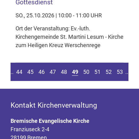
Gottesdienst
SO., 25.10.2026 | 10:00 - 11:00 UHR
Ort der Veranstaltung: Ev.-luth.
Kirchengemeinde St. Martini Lesum - Kirche
zum Heiligen Kreuz Werschenrege
eite springen
r vorherigen Seite
Z
....
44
45
46
47
48
49
50
51
52
53
....
Kontakt Kirchenverwaltung
Bremische Evangelische Kirche
Franziuseck 2-4
28199 Bremen