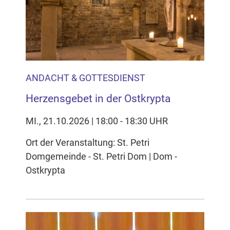
Inhalten Cookies auf Ihrem Gerät setzt, z.B. zwecks
Reichweitenmessung und profilbasierter Werbung.
Näheres s.
zur Datenschutzerklärung
Hier können Sie Ihre Cookie-
Einstellungen anpassen
ANDACHT & GOTTESDIENST
Herzensgebet in der Ostkrypta
MI., 21.10.2026 | 18:00 - 18:30 UHR
Ort der Veranstaltung: St. Petri
Domgemeinde - St. Petri Dom | Dom -
Ostkrypta