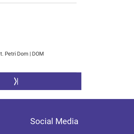
St. Petri Dom | DOM
r nächsten Seite
Zur letzten Seite springen
Social Media