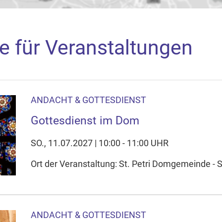
e für Veranstaltungen
ANDACHT & GOTTESDIENST
aden
Gottesdienst im Dom
arte akzeptieren Sie, dass die Anwendung Google Maps beim Ak
f Ihrem Gerät setzt, z.B. zwecks Reichweitenmessung und profil
SO., 11.07.2027 | 10:00 - 11:00 UHR
nschutzerklärung
Ort der Veranstaltung: St. Petri Domgemeinde - 
ie Ihre Cookie-Einstellungen anpassen
ANDACHT & GOTTESDIENST