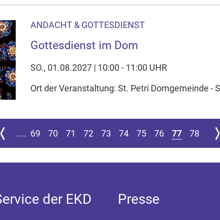
ANDACHT & GOTTESDIENST
Gottesdienst im Dom
SO., 01.08.2027 | 10:00 - 11:00 UHR
Ort der Veranstaltung: St. Petri Domgemeinde - 
 Seite springen
ur vorherigen Seite
Zu
....
69
70
71
72
73
74
75
76
77
78
Service der EKD
Presse