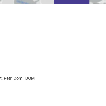
tivieren von
basierter Werbung.
St. Petri Dom | DOM