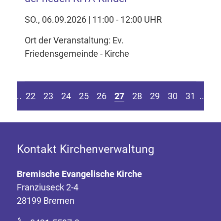
SO., 06.09.2026 | 11:00 - 12:00 UHR
Ort der Veranstaltung: Ev.
Friedensgemeinde - Kirche
eite springen
r vorherigen Seite
Z
....
22
23
24
25
26
27
28
29
30
31
....
Kontakt Kirchenverwaltung
Bremische Evangelische Kirche
Franziuseck 2-4
28199 Bremen