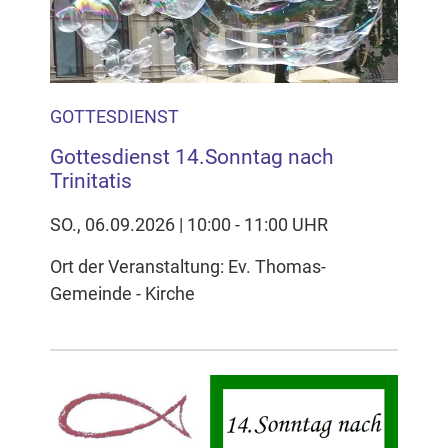
Inhalten Cookies auf Ihrem Gerät setzt, z.B. zwecks
Reichweitenmessung und profilbasierter Werbung.
Näheres s.
zur Datenschutzerklärung
GOTTESDIENST
Hier können Sie Ihre Cookie-
Einstellungen anpassen
Gottesdienst 14.Sonntag nach
Trinitatis
SO., 06.09.2026 | 10:00 - 11:00 UHR
Ort der Veranstaltung: Ev. Thomas-
Gemeinde - Kirche