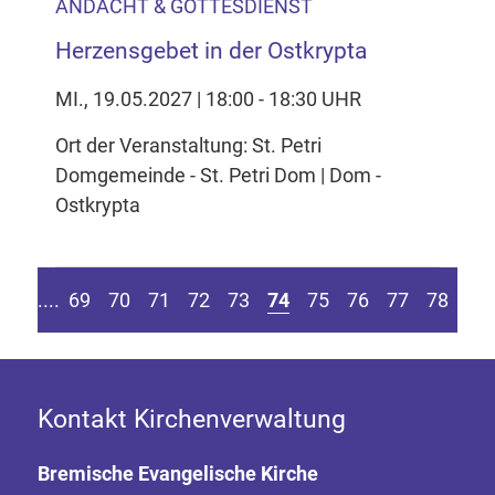
ANDACHT & GOTTESDIENST
Herzensgebet in der Ostkrypta
MI., 19.05.2027 | 18:00 - 18:30 UHR
Ort der Veranstaltung: St. Petri
Domgemeinde - St. Petri Dom | Dom -
Ostkrypta
 Seite springen
ur vorherigen Seite
Zu
....
69
70
71
72
73
74
75
76
77
78
Kontakt Kirchenverwaltung
Bremische Evangelische Kirche