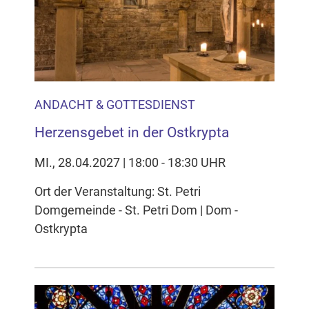
Inhalten Cookies auf Ihrem Gerät setzt, z.B. zwecks
Reichweitenmessung und profilbasierter Werbung.
Näheres s.
zur Datenschutzerklärung
Hier können Sie Ihre Cookie-
Einstellungen anpassen
ANDACHT & GOTTESDIENST
Herzensgebet in der Ostkrypta
MI., 28.04.2027 | 18:00 - 18:30 UHR
Ort der Veranstaltung: St. Petri
Domgemeinde - St. Petri Dom | Dom -
Ostkrypta