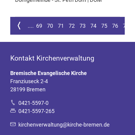
ur ersten Seite springen
Zur vorherigen Seite
....
69
70
71
72
73
74
75
76
77
Kontakt Kirchenverwaltung
Bremische Evangelische Kirche
Franziuseck 2-4
28199 Bremen
0421-5597-0
0421-5597-265
kirchenverwaltung@kirche-bremen.de