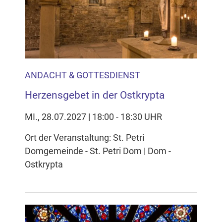
Inhalten Cookies auf Ihrem Gerät setzt, z.B. zwecks
Reichweitenmessung und profilbasierter Werbung.
Näheres s.
zur Datenschutzerklärung
Hier können Sie Ihre Cookie-
Einstellungen anpassen
ANDACHT & GOTTESDIENST
Herzensgebet in der Ostkrypta
MI., 28.07.2027 | 18:00 - 18:30 UHR
Ort der Veranstaltung: St. Petri
Domgemeinde - St. Petri Dom | Dom -
Ostkrypta