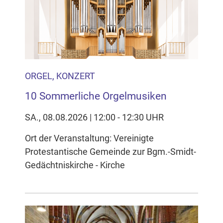
Inhalten Cookies auf Ihrem Gerät setzt, z.B. zwecks
Reichweitenmessung und profilbasierter Werbung.
Näheres s.
zur Datenschutzerklärung
Hier können Sie Ihre Cookie-
Einstellungen anpassen
ORGEL, KONZERT
10 Sommerliche Orgelmusiken
SA., 08.08.2026 | 12:00 - 12:30 UHR
Ort der Veranstaltung: Vereinigte
Protestantische Gemeinde zur Bgm.-Smidt-
Gedächtniskirche - Kirche