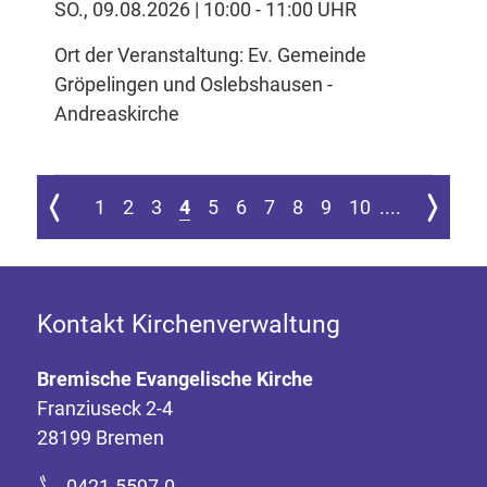
SO., 09.08.2026 | 10:00 - 11:00 UHR
Ort der Veranstaltung: Ev. Gemeinde
Gröpelingen und Oslebshausen -
Andreaskirche
 ersten Seite springen
Zur vorherigen Seite
Zur nächs
1
2
3
4
5
6
7
8
9
10
....
Kontakt Kirchenverwaltung
Bremische Evangelische Kirche
Franziuseck 2-4
28199 Bremen
0421-5597-0