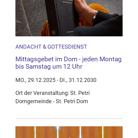
Inhalten Cookies auf Ihrem Gerät setzt, z.B. zwecks
Reichweitenmessung und profilbasierter Werbung.
Näheres s.
zur Datenschutzerklärung
Hier können Sie Ihre Cookie-
Einstellungen anpassen
ANDACHT & GOTTESDIENST
Mittagsgebet im Dom - jeden Montag
bis Samstag um 12 Uhr
MO., 29.12.2025 - DI., 31.12.2030
Ort der Veranstaltung: St. Petri
Domgemeinde - St. Petri Dom