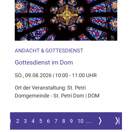
ANDACHT & GOTTESDIENST
Gottesdienst im Dom
SO., 09.08.2026 | 10:00 - 11:00 UHR
Ort der Veranstaltung: St. Petri
Domgemeinde - St. Petri Dom | DOM
Zur nächsten Seite
Zur letzte
1
2
3
4
5
6
7
8
9
10
....