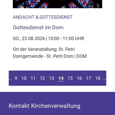
ANDACHT & GOTTESDIENST
Gottesdienst im Dom
SO., 23.08.2026 | 10:00 - 11:00 UHR
Ort der Veranstaltung: St. Petri
Domgemeinde - St. Petri Dom | DOM
Seite springen
r vorherigen Seite
Zu
....
9
10
11
12
13
14
15
16
17
18
....
Kontakt Kirchenverwaltung