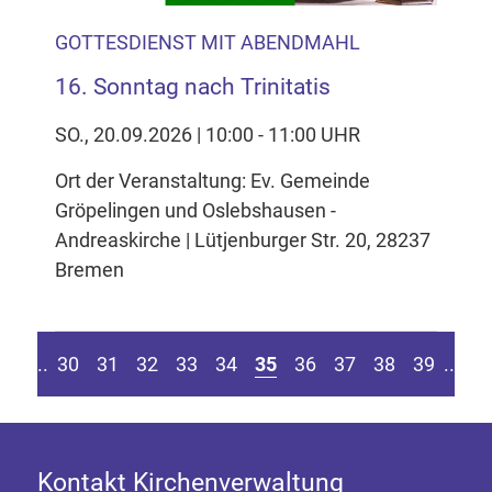
GOTTESDIENST MIT ABENDMAHL
16. Sonntag nach Trinitatis
SO., 20.09.2026 | 10:00 - 11:00 UHR
Ort der Veranstaltung: Ev. Gemeinde
Gröpelingen und Oslebshausen -
Andreaskirche | Lütjenburger Str. 20, 28237
Bremen
eite springen
r vorherigen Seite
Z
....
30
31
32
33
34
35
36
37
38
39
....
Kontakt Kirchenverwaltung