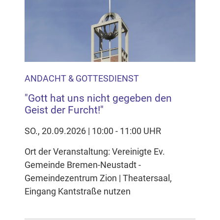
Inhalten Cookies auf Ihrem Gerät setzt, z.B. zwecks
Reichweitenmessung und profilbasierter Werbung.
Näheres s.
zur Datenschutzerklärung
Hier können Sie Ihre Cookie-
Einstellungen anpassen
ANDACHT & GOTTESDIENST
"Gott hat uns nicht gegeben den
Geist der Furcht!"
SO., 20.09.2026 | 10:00 - 11:00 UHR
Ort der Veranstaltung: Vereinigte Ev.
Gemeinde Bremen-Neustadt -
Gemeindezentrum Zion | Theatersaal,
Eingang Kantstraße nutzen