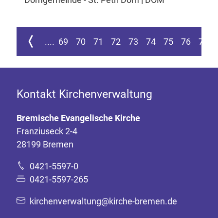
ur ersten Seite springen
Zur vorherigen Seite
....
69
70
71
72
73
74
75
76
77
Kontakt Kirchenverwaltung
Bremische Evangelische Kirche
Franziuseck 2-4
28199 Bremen
0421-5597-0
0421-5597-265
kirchenverwaltung@kirche-bremen.de