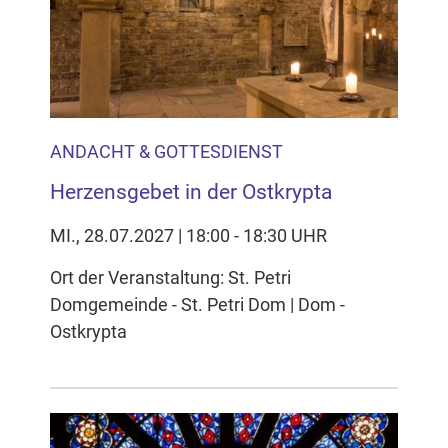
Inhalten Cookies auf Ihrem Gerät setzt, z.B. zwecks
Reichweitenmessung und profilbasierter Werbung.
Näheres s.
zur Datenschutzerklärung
Hier können Sie Ihre Cookie-
Einstellungen anpassen
ANDACHT & GOTTESDIENST
Herzensgebet in der Ostkrypta
MI., 28.07.2027 | 18:00 - 18:30 UHR
Ort der Veranstaltung: St. Petri
Domgemeinde - St. Petri Dom | Dom -
Ostkrypta