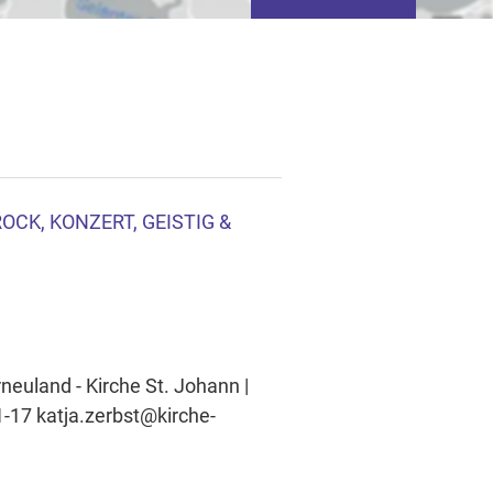
OCK, KONZERT, GEISTIG &
tivieren von
basierter Werbung.
neuland - Kirche St. Johann |
1-17 katja.zerbst@kirche-