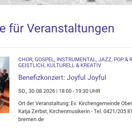
e für Veranstaltungen
CHOR, GOSPEL, INSTRUMENTAL, JAZZ, POP & R
aden
GEISTLICH, KULTURELL & KREATIV
arte akzeptieren Sie, dass die Anwendung Google Maps beim Ak
Benefizkonzert: Joyful Joyful
f Ihrem Gerät setzt, z.B. zwecks Reichweitenmessung und profil
nschutzerklärung
SO., 30.08.2026 | 18:00 - 19:30 UHR
Ort der Veranstaltung: Ev. Kirchengemeinde Ober
ie Ihre Cookie-Einstellungen anpassen
Katja Zerbst, Kirchenmusikerin - Tel. 0421/205 8
bremen.de