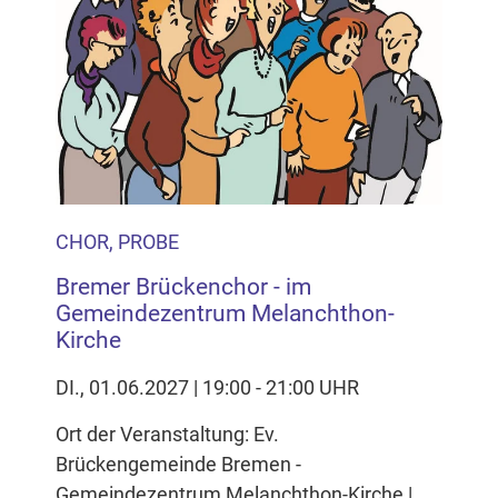
Inhalten Cookies auf Ihrem Gerät setzt, z.B. zwecks
Reichweitenmessung und profilbasierter Werbung.
Näheres s.
zur Datenschutzerklärung
Hier können Sie Ihre Cookie-
Einstellungen anpassen
CHOR, PROBE
Bremer Brückenchor - im
Gemeindezentrum Melanchthon-
Kirche
DI., 01.06.2027 | 19:00 - 21:00 UHR
Ort der Veranstaltung: Ev.
Brückengemeinde Bremen -
Gemeindezentrum Melanchthon-Kirche |