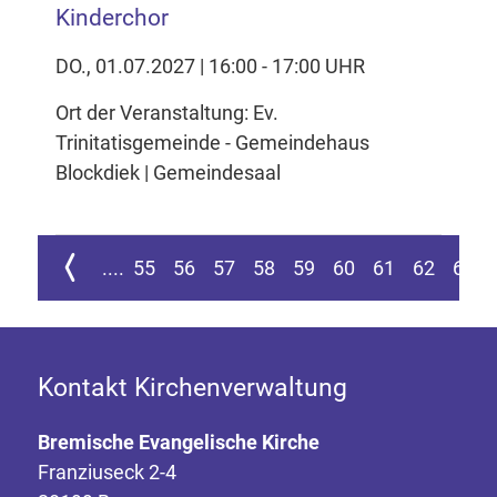
Kinderchor
DO., 01.07.2027 | 16:00 - 17:00 UHR
Ort der Veranstaltung: Ev.
Trinitatisgemeinde - Gemeindehaus
Blockdiek | Gemeindesaal
ur ersten Seite springen
Zur vorherigen Seite
....
55
56
57
58
59
60
61
62
63
Kontakt Kirchenverwaltung
Bremische Evangelische Kirche
Franziuseck 2-4