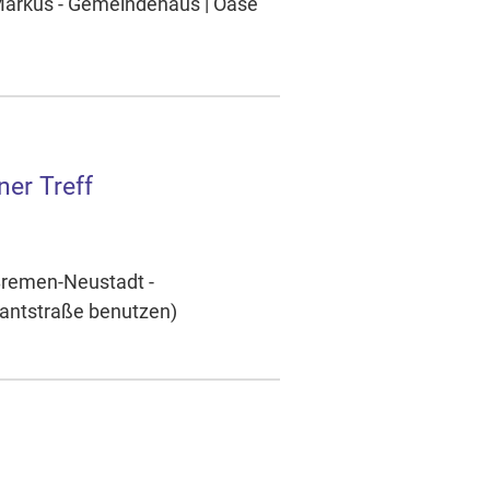
 Markus - Gemeindehaus | Oase
ner Treff
 Bremen-Neustadt -
antstraße benutzen)