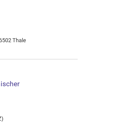
06502 Thale
nischer
Z)