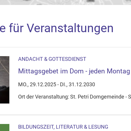
e für Veranstaltungen
ANDACHT & GOTTESDIENST
aden
Mittagsgebet im Dom - jeden Montag
arte akzeptieren Sie, dass die Anwendung Google Maps beim Ak
f Ihrem Gerät setzt, z.B. zwecks Reichweitenmessung und profil
MO., 29.12.2025 - DI., 31.12.2030
nschutzerklärung
Ort der Veranstaltung: St. Petri Domgemeinde - S
ie Ihre Cookie-Einstellungen anpassen
BILDUNGSZEIT, LITERATUR & LESUNG