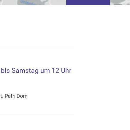
 bis Samstag um 12 Uhr
tivieren von
basierter Werbung.
t. Petri Dom