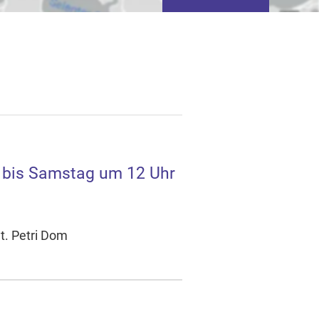
 bis Samstag um 12 Uhr
tivieren von
basierter Werbung.
t. Petri Dom