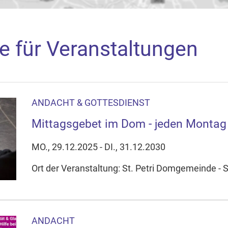
e für Veranstaltungen
ANDACHT & GOTTESDIENST
aden
Mittagsgebet im Dom - jeden Montag
arte akzeptieren Sie, dass die Anwendung Google Maps beim Ak
f Ihrem Gerät setzt, z.B. zwecks Reichweitenmessung und profil
MO., 29.12.2025 - DI., 31.12.2030
nschutzerklärung
Ort der Veranstaltung: St. Petri Domgemeinde - S
ie Ihre Cookie-Einstellungen anpassen
ANDACHT