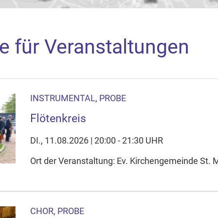
e für Veranstaltungen
INSTRUMENTAL, PROBE
aden
Flötenkreis
arte akzeptieren Sie, dass die Anwendung Google Maps beim Ak
f Ihrem Gerät setzt, z.B. zwecks Reichweitenmessung und profil
DI., 11.08.2026 | 20:00 - 21:30 UHR
nschutzerklärung
Ort der Veranstaltung: Ev. Kirchengemeinde St.
ie Ihre Cookie-Einstellungen anpassen
CHOR, PROBE