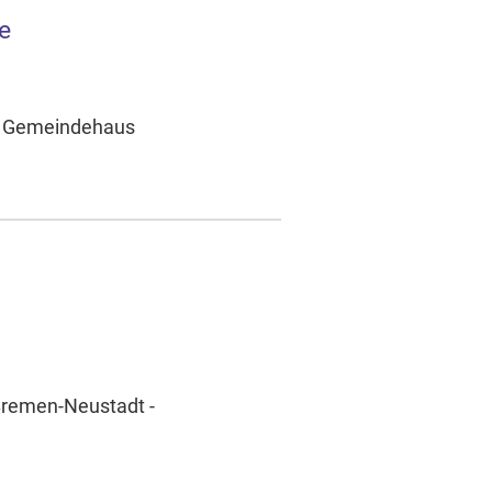
e
 - Gemeindehaus
 Bremen-Neustadt -