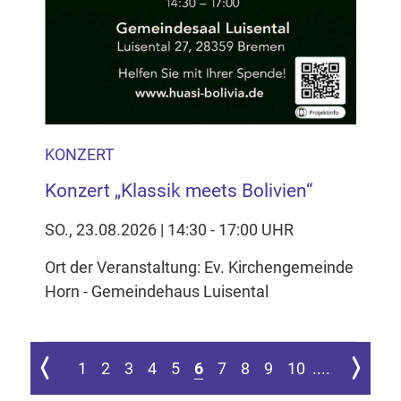
KONZERT
Konzert „Klassik meets Bolivien“
SO., 23.08.2026 | 14:30 - 17:00 UHR
Ort der Veranstaltung: Ev. Kirchengemeinde
Horn - Gemeindehaus Luisental
 ersten Seite springen
Zur vorherigen Seite
Zur nächs
1
2
3
4
5
6
7
8
9
10
....