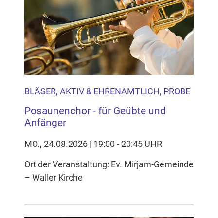
Inhalten Cookies auf Ihrem Gerät setzt, z.B. zwecks
Reichweitenmessung und profilbasierter Werbung.
Näheres s.
zur Datenschutzerklärung
Hier können Sie Ihre Cookie-
Einstellungen anpassen
BLÄSER, AKTIV & EHRENAMTLICH, PROBE
Posaunenchor - für Geübte und
Anfänger
MO., 24.08.2026 | 19:00 - 20:45 UHR
Ort der Veranstaltung: Ev. Mirjam-Gemeinde
– Waller Kirche