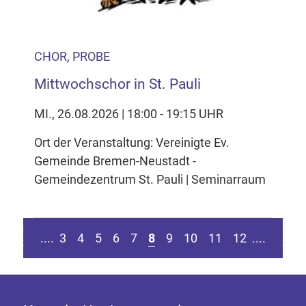
CHOR, PROBE
Mittwochschor in St. Pauli
MI., 26.08.2026 | 18:00 - 19:15 UHR
Ort der Veranstaltung: Vereinigte Ev.
Gemeinde Bremen-Neustadt -
Gemeindezentrum St. Pauli | Seminarraum
sten Seite springen
Zur vorherigen Seite
Zur nä
....
3
4
5
6
7
8
9
10
11
12
....