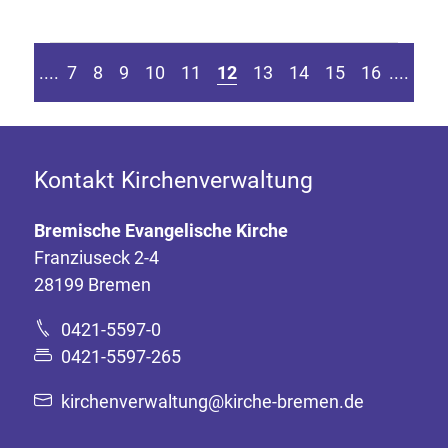
n Seite springen
Zur vorherigen Seite
Zur
....
7
8
9
10
11
12
13
14
15
16
....
Kontakt Kirchenverwaltung
Bremische Evangelische Kirche
Franziuseck 2-4
28199 Bremen
0421-5597-0
0421-5597-265
kirchenverwaltung@kirche-bremen.de