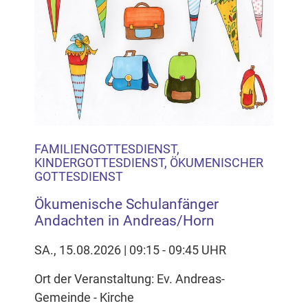
Inhalten Cookies auf Ihrem Gerät setzt, z.B. zwecks
Reichweitenmessung und profilbasierter Werbung.
Näheres s.
zur Datenschutzerklärung
Hier können Sie Ihre Cookie-
Einstellungen anpassen
FAMILIENGOTTESDIENST,
KINDERGOTTESDIENST, ÖKUMENISCHER
GOTTESDIENST
Ökumenische Schulanfänger
Andachten in Andreas/Horn
SA., 15.08.2026 | 09:15 - 09:45 UHR
Ort der Veranstaltung: Ev. Andreas-
Gemeinde - Kirche