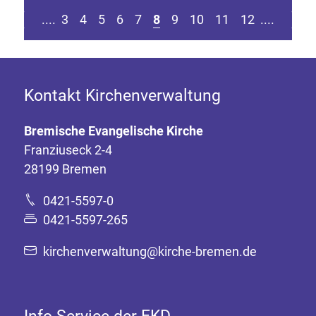
sten Seite springen
Zur vorherigen Seite
Zur nä
....
3
4
5
6
7
8
9
10
11
12
....
Kontakt Kirchenverwaltung
Bremische Evangelische Kirche
Franziuseck 2-4
28199 Bremen
0421-5597-0
0421-5597-265
kirchenverwaltung@kirche-bremen.de
Info-Service der EKD