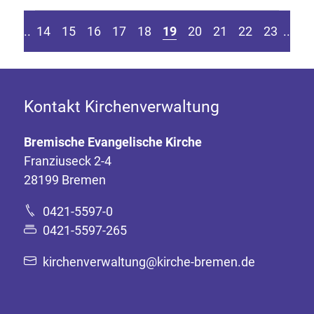
eite springen
r vorherigen Seite
Z
....
14
15
16
17
18
19
20
21
22
23
....
Kontakt Kirchenverwaltung
Bremische Evangelische Kirche
Franziuseck 2-4
28199 Bremen
0421-5597-0
0421-5597-265
kirchenverwaltung@kirche-bremen.de