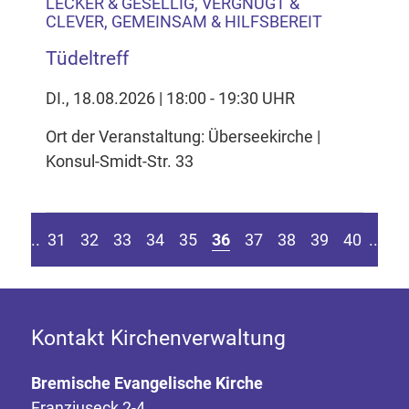
LECKER & GESELLIG, VERGNÜGT &
CLEVER, GEMEINSAM & HILFSBEREIT
Tüdeltreff
DI., 18.08.2026 | 18:00 - 19:30 UHR
Ort der Veranstaltung: Überseekirche |
Konsul-Smidt-Str. 33
eite springen
r vorherigen Seite
Z
....
31
32
33
34
35
36
37
38
39
40
....
Kontakt Kirchenverwaltung
Bremische Evangelische Kirche
Franziuseck 2-4