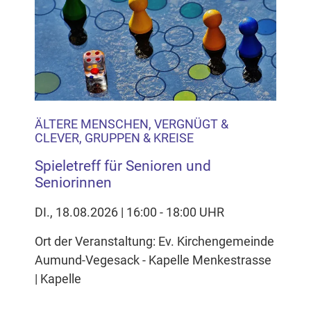
Inhalten Cookies auf Ihrem Gerät setzt, z.B. zwecks
Reichweitenmessung und profilbasierter Werbung.
Näheres s.
zur Datenschutzerklärung
Hier können Sie Ihre Cookie-
Einstellungen anpassen
ÄLTERE MENSCHEN, VERGNÜGT &
CLEVER, GRUPPEN & KREISE
Spieletreff für Senioren und
Seniorinnen
DI., 18.08.2026 | 16:00 - 18:00 UHR
Ort der Veranstaltung: Ev. Kirchengemeinde
Aumund-Vegesack - Kapelle Menkestrasse
| Kapelle