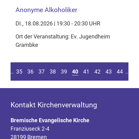
Anonyme Alkoholiker
DI., 18.08.2026 | 19:30 - 20:30 UHR
Ort der Veranstaltung: Ev. Jugendheim
Grambke
eite springen
r vorherigen Seite
Z
....
35
36
37
38
39
40
41
42
43
44
....
Kontakt Kirchenverwaltung
Bremische Evangelische Kirche
Franziuseck 2-4
28199 Bremen