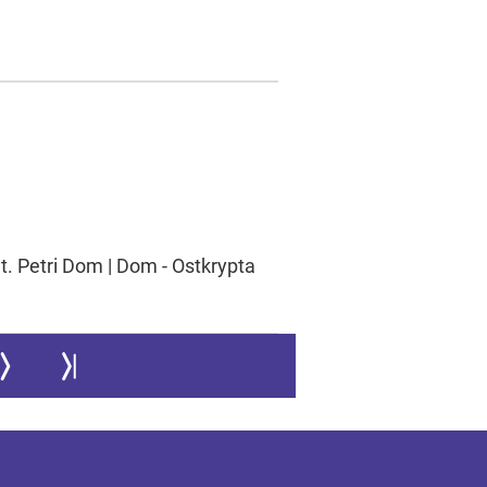
t. Petri Dom | Dom - Ostkrypta
ur nächsten Seite
Zur letzten Seite springen