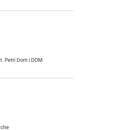
St. Petri Dom | DOM
rche