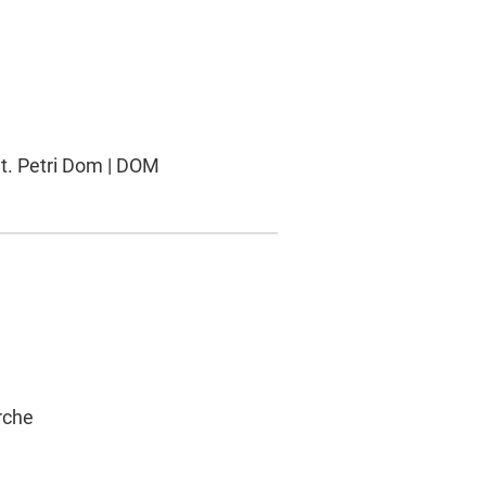
St. Petri Dom | DOM
rche