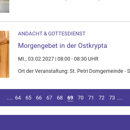
ANDACHT & GOTTESDIENST
Morgengebet in der Ostkrypta
MI., 03.02.2027 | 08:00 - 08:30 UHR
Ort der Veranstaltung: St. Petri Domgemeinde - S
eite springen
r vorherigen Seite
Z
....
64
65
66
67
68
69
70
71
72
73
....