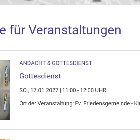
e für Veranstaltungen
ANDACHT & GOTTESDIENST
aden
Gottesdienst
arte akzeptieren Sie, dass die Anwendung Google Maps beim Ak
f Ihrem Gerät setzt, z.B. zwecks Reichweitenmessung und profil
SO., 17.01.2027 | 11:00 - 12:00 UHR
nschutzerklärung
Ort der Veranstaltung: Ev. Friedensgemeinde - Ki
ie Ihre Cookie-Einstellungen anpassen