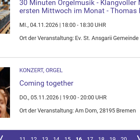
30 Minuten Orgelmusik - Klangvoller 
ersten Mittwoch im Monat - Thomas 
MI., 04.11.2026 | 18:00 - 18:30 UHR
Ort der Veranstaltung: Ev. St. Ansgarii Gemeinde 
KONZERT, ORGEL
Coming together
DO., 05.11.2026 | 19:00 - 20:00 UHR
Ort der Veranstaltung: Am Dom, 28195 Bremen
 Seite springen
ur vorherigen Seite
Zu
....
11
12
13
14
15
16
17
18
19
20