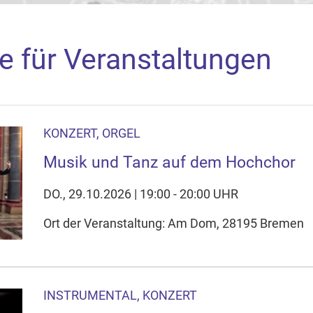
e für Veranstaltungen
KONZERT, ORGEL
aden
Musik und Tanz auf dem Hochchor
arte akzeptieren Sie, dass die Anwendung Google Maps beim Ak
f Ihrem Gerät setzt, z.B. zwecks Reichweitenmessung und profil
DO., 29.10.2026 | 19:00 - 20:00 UHR
nschutzerklärung
Ort der Veranstaltung: Am Dom, 28195 Bremen
ie Ihre Cookie-Einstellungen anpassen
INSTRUMENTAL, KONZERT