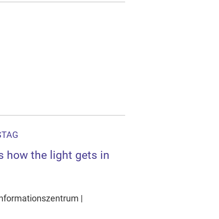
STAG
s how the light gets in
 Informationszentrum |