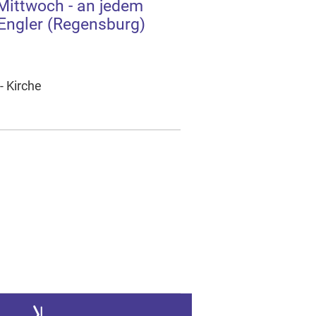
Mittwoch - an jedem
Engler (Regensburg)
- Kirche
r nächsten Seite
Zur letzten Seite springen