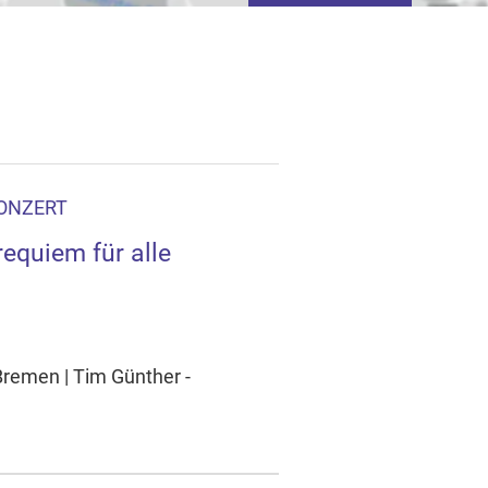
KONZERT
requiem für alle
tivieren von
basierter Werbung.
 Bremen | Tim Günther -