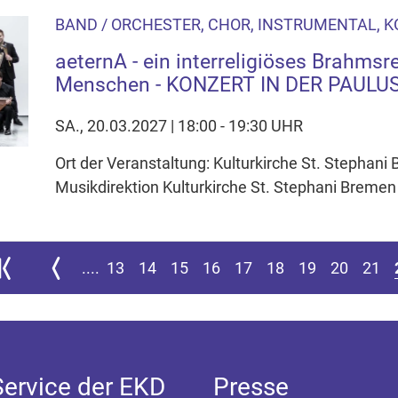
BAND / ORCHESTER, CHOR, INSTRUMENTAL, 
aeternA - ein interreligiöses Brahmsr
Menschen - KONZERT IN DER PAUL
SA., 20.03.2027 | 18:00 - 19:30 UHR
Ort der Veranstaltung: Kulturkirche St. Stephani
Musikdirektion Kulturkirche St. Stephani Bremen
ur ersten Seite springen
Zur vorherigen Seite
....
13
14
15
16
17
18
19
20
21
Service der EKD
Presse