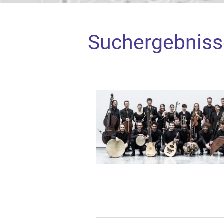
Suchergebniss
Google Map l
Mit dem Laden der K
Inhalten Cookies au
Näheres s.
zur Date
Hier können S