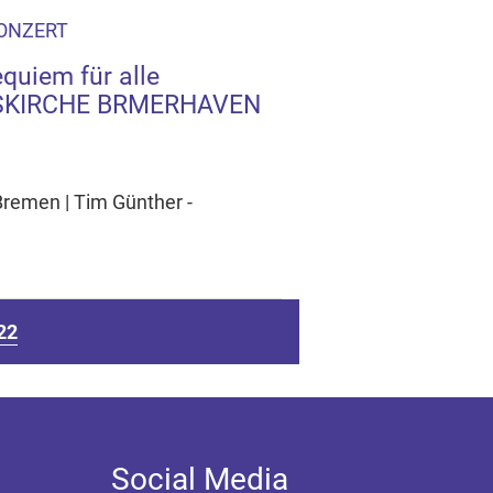
KONZERT
equiem für alle
USKIRCHE BRMERHAVEN
 Bremen | Tim Günther -
22
Social Media