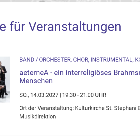
e für Veranstaltungen
BAND / ORCHESTER, CHOR, INSTRUMENTAL, 
aden
aeterneA - ein interreligiöses Brahms
arte akzeptieren Sie, dass die Anwendung Google Maps beim Ak
Menschen
f Ihrem Gerät setzt, z.B. zwecks Reichweitenmessung und profil
nschutzerklärung
SO., 14.03.2027 | 19:30 - 21:00 UHR
Ort der Veranstaltung: Kulturkirche St. Stephani
ie Ihre Cookie-Einstellungen anpassen
Musikdirektion