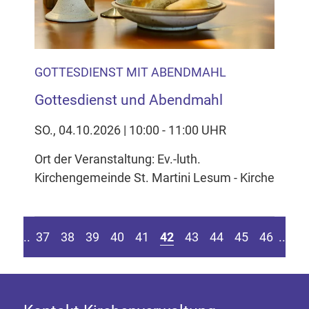
GOTTESDIENST MIT ABENDMAHL
Gottesdienst und Abendmahl
SO., 04.10.2026 | 10:00 - 11:00 UHR
Ort der Veranstaltung: Ev.-luth.
Kirchengemeinde St. Martini Lesum - Kirche
eite springen
r vorherigen Seite
Z
....
37
38
39
40
41
42
43
44
45
46
....