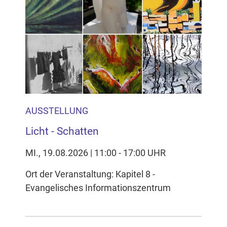
Anwendung Google Maps beim Aktivieren von
Inhalten Cookies auf Ihrem Gerät setzt, z.B. zwecks
Reichweitenmessung und profilbasierter Werbung.
Näheres s.
zur Datenschutzerklärung
Hier können Sie Ihre Cookie-
Einstellungen anpassen
AUSSTELLUNG
Licht - Schatten
MI., 19.08.2026 | 11:00 - 17:00 UHR
Ort der Veranstaltung: Kapitel 8 -
Evangelisches Informationszentrum