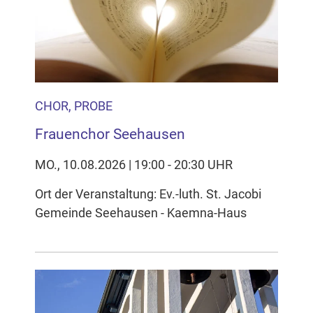
Inhalten Cookies auf Ihrem Gerät setzt, z.B. zwecks
Reichweitenmessung und profilbasierter Werbung.
Näheres s.
zur Datenschutzerklärung
Hier können Sie Ihre Cookie-
Einstellungen anpassen
CHOR, PROBE
Frauenchor Seehausen
MO., 10.08.2026 | 19:00 - 20:30 UHR
Ort der Veranstaltung: Ev.-luth. St. Jacobi
Gemeinde Seehausen - Kaemna-Haus