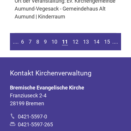
Ort der Veranstaltung: Ev. Kirchengemeinde
Aumund-Vegesack - Gemeindehaus Alt
Aumund | Kinderraum
n Seite springen
Zur vorherigen Seite
Zur 
....
6
7
8
9
10
11
12
13
14
15
....
Kontakt Kirchenverwaltung
Bremische Evangelische Kirche
Franziuseck 2-4
28199 Bremen
0421-5597-0
0421-5597-265