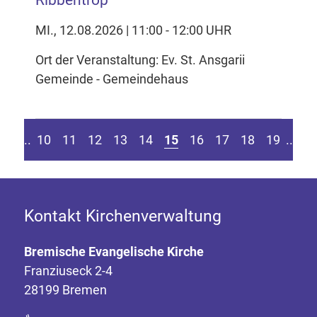
MI., 12.08.2026 | 11:00 - 12:00 UHR
Ort der Veranstaltung: Ev. St. Ansgarii
Gemeinde - Gemeindehaus
eite springen
r vorherigen Seite
Z
....
10
11
12
13
14
15
16
17
18
19
....
Kontakt Kirchenverwaltung
Bremische Evangelische Kirche
Franziuseck 2-4
28199 Bremen