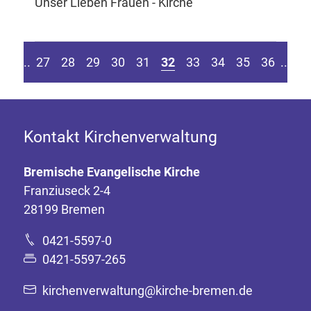
Unser Lieben Frauen - Kirche
eite springen
r vorherigen Seite
Z
....
27
28
29
30
31
32
33
34
35
36
....
Kontakt Kirchenverwaltung
Bremische Evangelische Kirche
Franziuseck 2-4
28199 Bremen
0421-5597-0
0421-5597-265
kirchenverwaltung@kirche-bremen.de