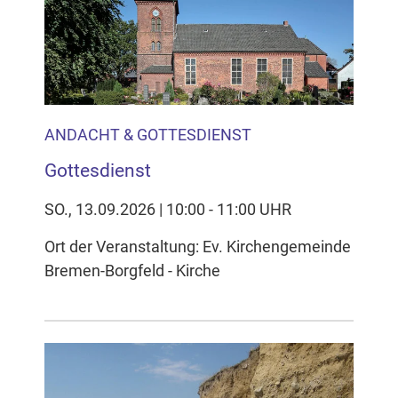
Inhalten Cookies auf Ihrem Gerät setzt, z.B. zwecks
Reichweitenmessung und profilbasierter Werbung.
Näheres s.
zur Datenschutzerklärung
Hier können Sie Ihre Cookie-
Einstellungen anpassen
ANDACHT & GOTTESDIENST
Gottesdienst
SO., 13.09.2026 | 10:00 - 11:00 UHR
Ort der Veranstaltung: Ev. Kirchengemeinde
Bremen-Borgfeld - Kirche