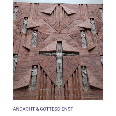
Inhalten Cookies auf Ihrem Gerät setzt, z.B. zwecks
Reichweitenmessung und profilbasierter Werbung.
Näheres s.
zur Datenschutzerklärung
Hier können Sie Ihre Cookie-
Einstellungen anpassen
ANDACHT & GOTTESDIENST