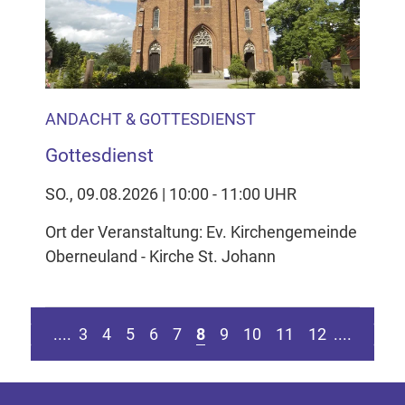
ANDACHT & GOTTESDIENST
Gottesdienst
SO., 09.08.2026 | 10:00 - 11:00 UHR
Ort der Veranstaltung: Ev. Kirchengemeinde
Oberneuland - Kirche St. Johann
sten Seite springen
Zur vorherigen Seite
Zur nä
....
3
4
5
6
7
8
9
10
11
12
....