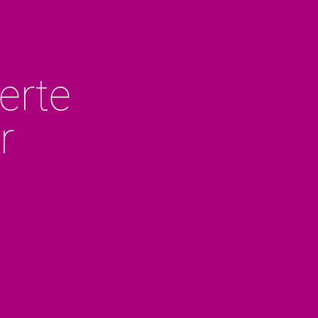
erte
r