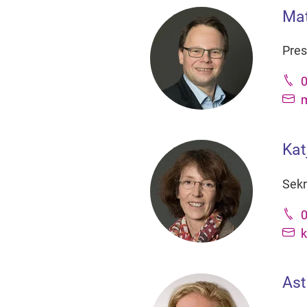
Mat
Pres
0
m
Kat
Sekr
k
Ast