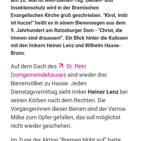
Am 20. Mai ist Welt-Bienen-Tag. Bienen- und
Insektenschutz wird in der Bremischen
Evangelischen Kirche groß geschrieben. "Kirst, imbi
ist hucze!" heißt es in einem Bienensegen aus dem
9. Jahrhundert am Ratzeburger Dom - "Christ, die
Immen sind draussen!". Ein Blick hinter die Kulissen
mit den Imkern Heiner Lenz und Wilhelm Haase-
Bruns.
Auf dem Dach des
St. Petri
Domgemeindehauses
sind wieder drei
Bienenvölker zu Hause. Jeden
Dienstagvormittag sieht Imker
Heiner Lenz
bei
seinen Körben nach dem Rechten. Die
Vorgängerinnen dieser Bienen sind der Varroa-
Milbe zum Opfer gefallen, das soll möglichst
nicht wieder geschehen.
Im Zuge der Aktion "Bremen blüht auf" hatte