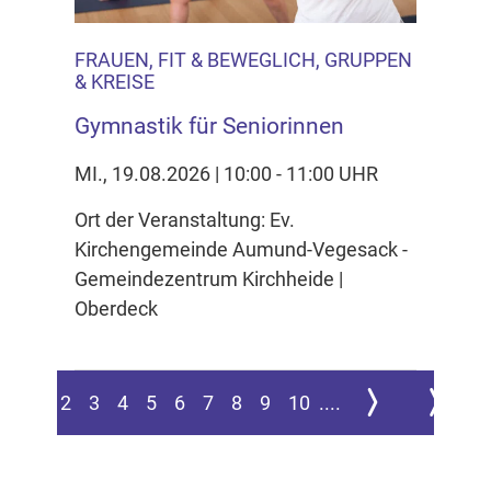
FRAUEN, FIT & BEWEGLICH, GRUPPEN
& KREISE
Gymnastik für Seniorinnen
MI., 19.08.2026 | 10:00 - 11:00 UHR
Ort der Veranstaltung: Ev.
Kirchengemeinde Aumund-Vegesack -
Gemeindezentrum Kirchheide |
Oberdeck
Zur nächsten Seite
Zur letzte
1
2
3
4
5
6
7
8
9
10
....