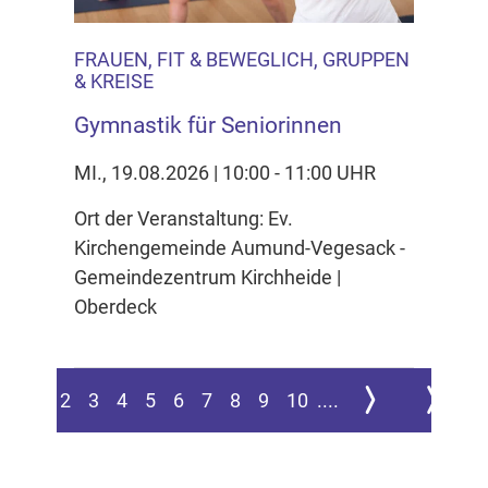
FRAUEN, FIT & BEWEGLICH, GRUPPEN
& KREISE
Gymnastik für Seniorinnen
MI., 19.08.2026 | 10:00 - 11:00 UHR
Ort der Veranstaltung: Ev.
Kirchengemeinde Aumund-Vegesack -
Gemeindezentrum Kirchheide |
Oberdeck
Zur nächsten Seite
Zur letzte
1
2
3
4
5
6
7
8
9
10
....