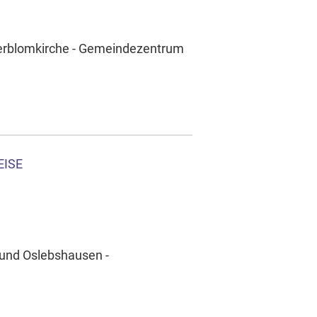
öderblomkirche - Gemeindezentrum
EISE
 und Oslebshausen -