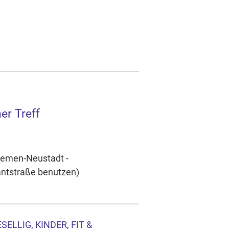
er Treff
Bremen-Neustadt -
antstraße benutzen)
ELLIG, KINDER, FIT &