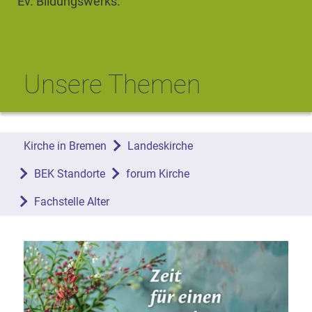
Ev. Bildungswerks
.
Unsere Themen
Kirche in Bremen
Landeskirche
BEK Standorte
forum Kirche
Fachstelle Alter