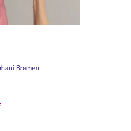
ephani Bremen
e